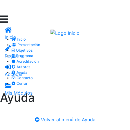
Inicio
Inicio
Presentación
Objetivos
Registro
Programa
Acreditación
Autores
Ayuda
Acceder
Contacto
Cerrar
Mis Módulos
Ayuda
Volver al menú de Ayuda